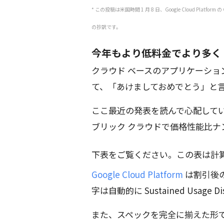
* この投稿は米国時間 1 月 8 日、Google Cloud Platform の
の抄訳です。
今年もより低料金でより多く
クラウド ベースのアプリケーシ
て、「あけましておめでとう」と
ここ最近の発表を読んで心配していた
ブリック クラウドで価格性能比ナ
下表をご覧ください。この表は計
Google Cloud Platform
は割引後の 
字は自動的に Sustained Usag
また、スペックを完全に揃えた形