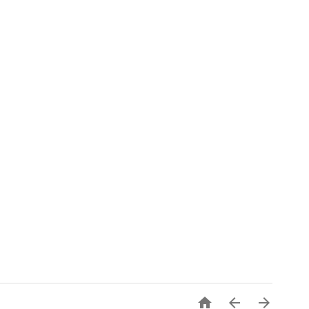


