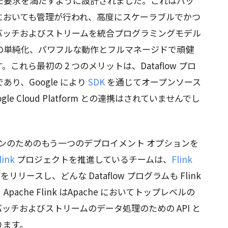
た要求を満たすように設計されました。これはバッ
においても管理が行われ、高度にスケーラブルでかつ
バッチおよびストリームを統合プログラミングモデル
の単純化、パワフルな動作とフルマネージドで頑健
れら最初の 2 つのメリットは、Dataflow プロ
り、Google により
SDK
を通じてオープンソース
 Cloud Platform との連携はされていませんでし
プラインのためのもう一つのデプロイメント オプションを
link
プロジェクトを推進しているチームは、
Flink
ー
をリリースし、どんな Dataflow プログラムも Flink
che Flink はApache においてトップレベルの
ッチおよびストリームのデータ処理のための API と
ります。