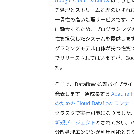
Google Cloud Dataflow
はこうし
チ処理とストリーム処理のいずれ
一貫性の高い処理サービスです。
に融合するため、プログラミング
性を担保したシステムを提供します。こ
グラミングモデル自体が持つ性質であ
でリリースされてはいますが、Google
た。
そこで、Dataflow 処理パイ
発表します。急成長する
Apache F
のための Cloud Dataflow ランナ
クラスタで実行可能になりました。Apa
新規プロジェクト
とされており、バ
分散処理エンジンが利用可能とな