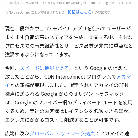
* この投稿は、米国時間 11 月 19 日、
Cloud Networking の
Product Management Lead であ
投稿はこちら
る
Morgan Dollard
によって投稿されたもの（
）の抄訳です。
現在、優れたウェブ/ モバイルアプリを使ってユーザーが
ますます負荷の高いメディアを生成、共有する中、主要な
プロセスでの事業継続性とサービス品質が非常に重要だと
強調するようになっています。
今回、
スピードは機能である
、という Google の信念と一
致したことから、CDN Interconnect プログラムで
アカマ
イ
との連携が実現しました。選定されたアカマイのCDN
拠点に送られる Google からのオリジン トラフィック
は、Google のファイバー網のプライベート ルートを使用
するため、両社のお客様はレイテンシを低減できるほか、
エグレスにかかるコストも削減することが可能です。
広範に及ぶ
グローバル ネットワーク拠点
でアカマイと連