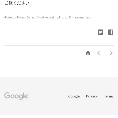
ご覧ください。
-Posted by Morgan Dollard, Cloud Networking Product Management Lead



Google
Privacy
Terms