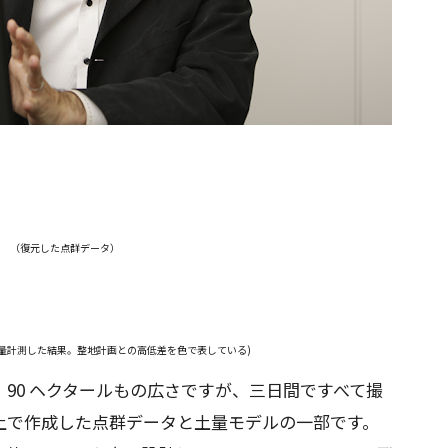
（復元した点群データ）
土量計測した結果。整地計画との高低差を色で表している)
90 ヘクタールもの広さですが、三日間ですべて撮
上で作成した点群データと土量モデルの一部です。