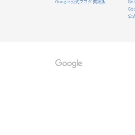
Google 公式ブログ 英語版
Go
Go
公