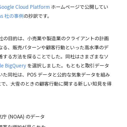
Google Cloud Platform
ホームページで公開してい
ions 社の事例
の抄訳です。
tions 社の目的は、小売業や製造業のクライアントの計画
なる、販売パターンや顧客行動といった高水準のデ
善する方法を探ることでした。同社はさまざまなソ
le BigQuery
を選択しました。もともと取引データ
いた同社は、POS データと公的な気象データを組み
することで、大雪のときの顧客行動に関する新しい知見を得
 (NOAA) のデータ
の顕著な増加が見られた