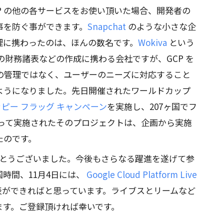
e と、GCP の他の各サービスをお使い頂いた場合、開発者の
事を防ぐ事ができます。
Snapchat
のような小さな企
理に携わったのは、ほんの数名です。
Wokiva
という
60％ の財務諸表などの作成に携わる会社ですが、GCP を
ラの管理ではなく、ユーザーのニーズに対応すること
ようになりました。先日開催されたワールドカップ
ピー フラッグ キャンペーン
を実施し、207ヶ国でフ
使って実施されたそのプロジェクトは、企画から実施
たのです。
がとうございました。今後もさらなる躍進を遂げて参
時間、11月4日には、
Google Cloud Platform Live
表ができればと思っています。ライブスとリームなど
ます。ご登録頂ければ幸いです。